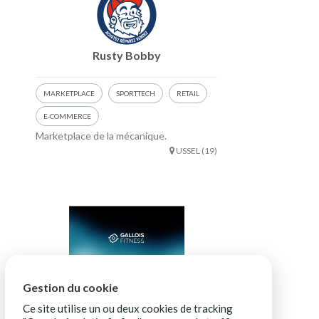
Rusty Bobby
MARKETPLACE
SPORTTECH
RETAIL
E-COMMERCE
Marketplace de la mécanique.
USSEL (19)
GALLOIS Fitness
Gestion du cookie
Ce site utilise un ou deux cookies de tracking
SPORTTECH
IOT
LOISIRS