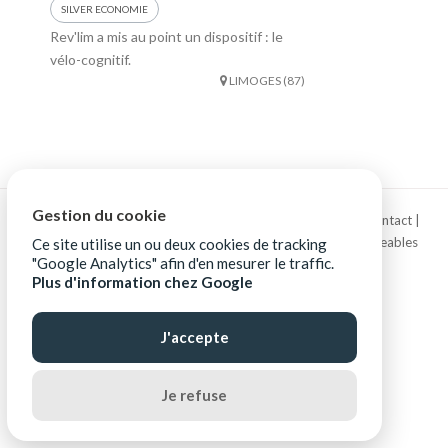
SILVER ECONOMIE
Rev'lim a mis au point un dispositif : le
vélo-cognitif.
LIMOGES (87)
Gestion du cookie
Copyright © La French Tech Limousin |
Mentions légales
|
Contact
|
Protection des données personnelles
|
Ressources téléchargeables
Ce site utilise un ou deux cookies de tracking
"Google Analytics" afin d'en mesurer le traffic.
Plus d'information chez Google
J'accepte
Je refuse