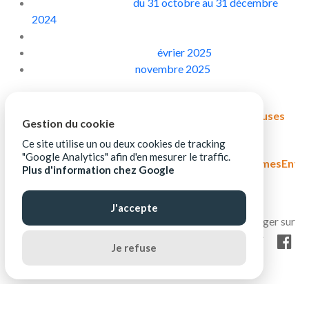
Appel à candidatures
du 31 octobre au 31 décembre
2024
Sélection des lauréates :
janvier 2025
Démarrage du dispositif : f
évrier 2025
Clôture du dispositif :
novembre 2025
Pour en savoir + :
https://www.orange.com/fr/femmesentrepreneuses
Gestion du cookie
Ce site utilise un ou deux cookies de tracking
Pour candidater :
"Google Analytics" afin d'en mesurer le traffic.
https://msurvey.orange.com/Candidatures_FemmesEntr
Plus d'information chez Google
J'accepte
Je refuse