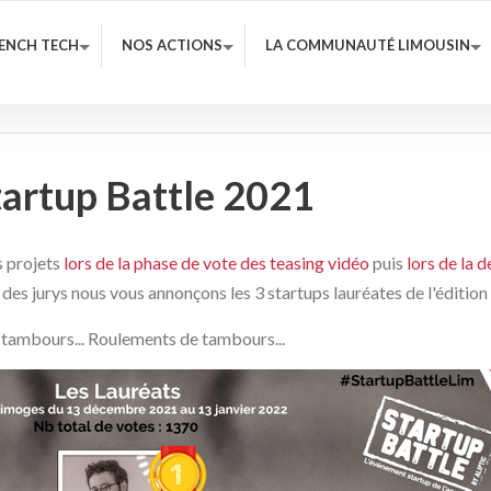
RENCH TECH
NOS ACTIONS
LA COMMUNAUTÉ LIMOUSIN
tartup Battle 2021
s projets
lors de la phase de vote des teasing vidéo
puis
lors de la 
 des jurys nous vous annonçons les 3 startups lauréates de l'édition
tambours... Roulements de tambours...