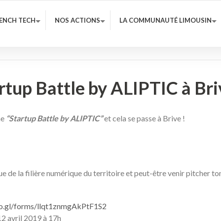
RENCH TECH
NOS ACTIONS
LA COMMUNAUTÉ LIMOUSIN
tup Battle by ALIPTIC à Briv
me
“Startup Battle by ALIPTIC”
et cela se passe à Brive !
que de la filière numérique du territoire et peut-être venir pitcher 
oo.gl/forms/llqt1znmgAkPtF1S2
12 avril 2019 à 17h