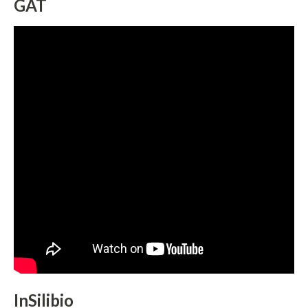
GAT
InSilibio