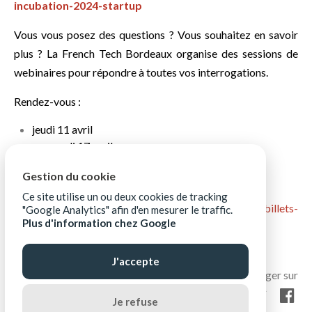
incubation-2024-startup
Vous vous posez des questions ? Vous souhaitez en savoir
plus ? La French Tech Bordeaux organise des sessions de
webinaires pour répondre à toutes vos interrogations.
Rendez-vous :
jeudi 11 avril
mercredi 17 avril
jeudi 25 avril
Gestion du cookie
mardi 30 avril
Ce site utilise un ou deux cookies de tracking
Pour s’inscrire :
https://www.eventbrite.fr/e/billets-
"Google Analytics" afin d'en mesurer le traffic.
Plus d'information chez Google
entreprendre-avec-french-tech-tremplin-
questionsreponses-incubation-870842773177
J'accepte
Je refuse