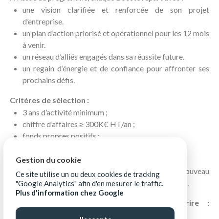
une vision clarifiée et renforcée de son projet
d’entreprise.
un plan d’action priorisé et opérationnel pour les 12 mois
à venir.
un réseau d’alliés engagés dans sa réussite future.
un regain d’énergie et de confiance pour affronter ses
prochains défis.
Critères de sélection :
3 ans d’activité minimum ;
chiffre d’affaires ≥ 300K€ HT/an ;
fonds propres positifs ;
au moins 3 salariés en CDI ;
siège en Corrèze, Creuse, ou Haute-Vienne ;
Gestion du cookie
projet de croissance et de créations d’emplois : nouveau
Ce site utilise un ou deux cookies de tracking
marché, nouvelle offre, changement d’échelle etc…
"Google Analytics" afin d'en mesurer le traffic.
Plus d'information chez Google
👉 Pour en savoir + et pour s'inscrire :
https://www.boostercamp-limousin.fr/